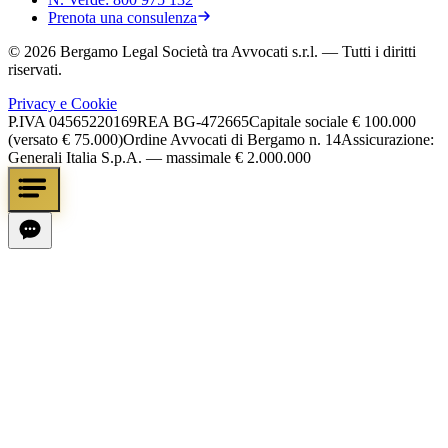
Prenota una consulenza
©
2026
Bergamo Legal Società tra Avvocati s.r.l.
— Tutti i diritti
riservati.
Privacy e Cookie
P.IVA
04565220169
REA
BG-472665
Capitale sociale
€ 100.000
(versato € 75.000)
Ordine Avvocati di Bergamo n. 14
Assicurazione:
Generali Italia S.p.A. — massimale € 2.000.000