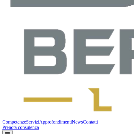
Competenze
Servizi
Approfondimenti
News
Contatti
Prenota consulenza