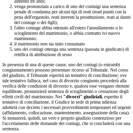
almento tre anni;
venga pronunziata a carico di uno dei coniuigi una sentenza
penale di condanna per alcuni tipi di reati (reati puniti con la
pena dell'ergastolo, reati inerenti la prostituzione, reati ai danni
del coniuge o dei figli);
l'altro coniuge abbia ottenuto all'estero l'annullamento o lo
scioglimento del matrimonio, o abbia contratto ivi nuovo
matrimonio;
il matrimonio non sia stato consumato
uno dei coniugi ottenga una sentenza (passata in giudicato) di
rettifica di attribuzione di sesso
In presenza di una di queste cause, uno dei coniugi (o entrambi
congiuntamente) possono presentare ricorso al Tribunale. Nel corso
del giudizio, il Tribunale esperirà un tentativo di conciliazione; ove
tale tentativo fallisca, nel caso di divorzio congiunto procederà alla
verifica delle condizioni di divorzio e, qualora esse vengano ritenute
equilibrate, pronunzierà sentenza di scioglimento o cessazione degli
effetti civili del matrimonio. Nei
"divorzi" giudiziali
, esperito il
tentativo di conciliazione, il Giudice in sede di prima udienza
adotterà con decreto i necessari provvedimenti temporanei ed urgenti
(affidamento, collocazione, mantenimento, assegnazione della casa).
Si instaurerà, quindi, un vero e proprio giudizio contenzioso per
l'accertamento delle domande dei coniugi, che si concluderà con una
sentenza.