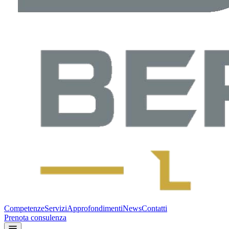
Competenze
Servizi
Approfondimenti
News
Contatti
Prenota consulenza