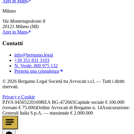
Apri in Maps
Milano
Via Montenapoleone 8
20121
Milano
(
MI
)
Apri in Maps
Contatti
info@bergamo.legal
+39 351 831 3103
N. Verde:
800 975 132
Prenota una consulenza
©
2026
Bergamo Legal Società tra Avvocati s.r.l.
— Tutti i diritti
riservati.
Privacy e Cookie
P.IVA
04565220169
REA
BG-472665
Capitale sociale
€ 100.000
(versato € 75.000)
Ordine Avvocati di Bergamo n. 14
Assicurazione:
Generali Italia S.p.A. — massimale € 2.000.000