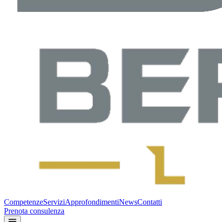
Competenze
Servizi
Approfondimenti
News
Contatti
Prenota consulenza