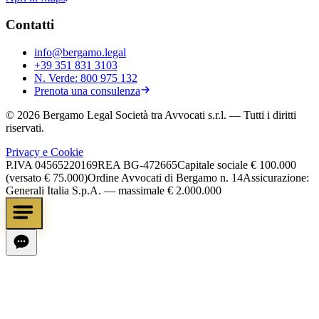
Contatti
info@bergamo.legal
+39 351 831 3103
N. Verde:
800 975 132
Prenota una consulenza
©
2026
Bergamo Legal Società tra Avvocati s.r.l.
— Tutti i diritti
riservati.
Privacy e Cookie
P.IVA
04565220169
REA
BG-472665
Capitale sociale
€ 100.000
(versato € 75.000)
Ordine Avvocati di Bergamo n. 14
Assicurazione:
Generali Italia S.p.A. — massimale € 2.000.000