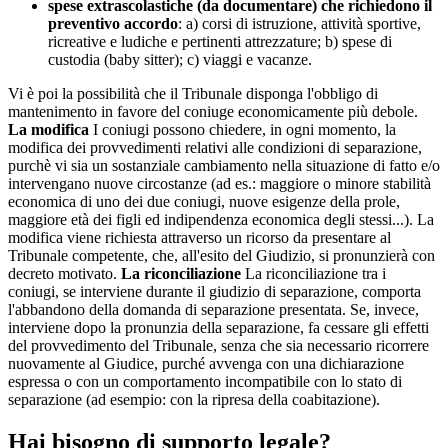
spese extrascolastiche (da documentare) che richiedono il
preventivo accordo
: a) corsi di istruzione, attività sportive,
ricreative e ludiche e pertinenti attrezzature; b) spese di
custodia (baby sitter); c) viaggi e vacanze.
Vi è poi la possibilità che il Tribunale disponga l'obbligo di
mantenimento in favore del coniuge economicamente più debole.
La modifica
I coniugi possono chiedere, in ogni momento, la
modifica dei provvedimenti relativi alle condizioni di separazione,
purchè vi sia un sostanziale cambiamento nella situazione di fatto e/o
intervengano nuove circostanze (ad es.: maggiore o minore stabilità
economica di uno dei due coniugi, nuove esigenze della prole,
maggiore età dei figli ed indipendenza economica degli stessi...). La
modifica viene richiesta attraverso un ricorso da presentare al
Tribunale competente, che, all'esito del Giudizio, si pronunzierà con
decreto motivato.
La riconciliazione
La riconciliazione tra i
coniugi, se interviene durante il giudizio di separazione, comporta
l'abbandono della domanda di separazione presentata. Se, invece,
interviene dopo la pronunzia della separazione, fa cessare gli effetti
del provvedimento del Tribunale, senza che sia necessario ricorrere
nuovamente al Giudice, purché avvenga con una dichiarazione
espressa o con un comportamento incompatibile con lo stato di
separazione (ad esempio: con la ripresa della coabitazione).
Hai bisogno di supporto legale?