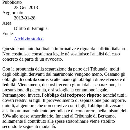
Pubblicato
28 Gen 2013
Aggiornato
2013-01-28
Area
Diritto di Famiglia
Fonte
Archivio storico
Questo contenuto ha finalità informative e riguarda il diritto italiano.
Non costituisce consulenza legale né sostituisce l'analisi del caso
concreto da parte di un avvocato.
Con la pronuncia della separazione da parte del Tribunale, molti
degli obblighi derivanti dal matrimonio vengono meno. Cessano gli
obblighi di
coabitazione
, si attenuano gli obblighi di
assistenza
e di
fedeltà
. Viene meno, decorsi trecento giorni dalla separazione, la
presunzione di paternità, e si scioglie la comunione legale.
Permangono, invece,
l'obbligo del reciproco rispetto
nonché tutti i
doveri relativi ai figli. Il provvedimento di separazione può imporre,
quindi, al genitore che non convive con i figli, l'obbligo di versare
all'altro un mantenimento periodico e di concorrere, nella misura del
50% alle spese straordinarie. Innanzi al Tribunale di Bergamo,
solitamente il contributo alle spese straordinarie viene stabilito
secondo le seguenti modalità: