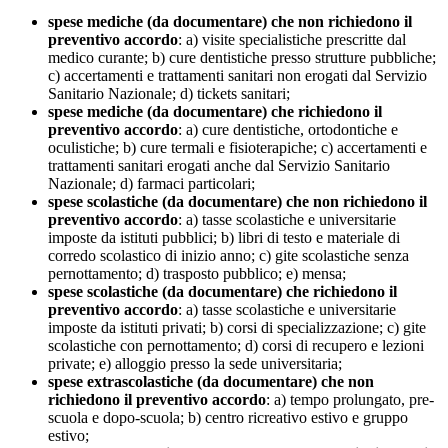
spese mediche (da documentare) che non richiedono il
preventivo accordo
: a) visite specialistiche prescritte dal
medico curante; b) cure dentistiche presso strutture pubbliche;
c) accertamenti e trattamenti sanitari non erogati dal Servizio
Sanitario Nazionale; d) tickets sanitari;
spese mediche (da documentare) che richiedono il
preventivo accordo
: a) cure dentistiche, ortodontiche e
oculistiche; b) cure termali e fisioterapiche; c) accertamenti e
trattamenti sanitari erogati anche dal Servizio Sanitario
Nazionale; d) farmaci particolari;
spese scolastiche (da documentare) che non richiedono il
preventivo accordo
: a) tasse scolastiche e universitarie
imposte da istituti pubblici; b) libri di testo e materiale di
corredo scolastico di inizio anno; c) gite scolastiche senza
pernottamento; d) trasposto pubblico; e) mensa;
spese scolastiche (da documentare) che richiedono il
preventivo accordo
: a) tasse scolastiche e universitarie
imposte da istituti privati; b) corsi di specializzazione; c) gite
scolastiche con pernottamento; d) corsi di recupero e lezioni
private; e) alloggio presso la sede universitaria;
spese extrascolastiche (da documentare) che non
richiedono il preventivo accordo
: a) tempo prolungato, pre-
scuola e dopo-scuola; b) centro ricreativo estivo e gruppo
estivo;