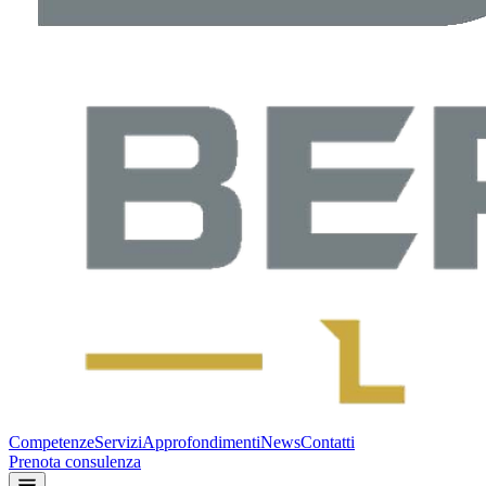
Competenze
Servizi
Approfondimenti
News
Contatti
Prenota consulenza