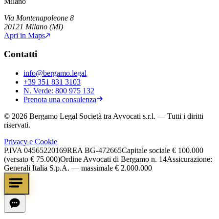
Milano
Via Montenapoleone 8
20121
Milano
(
MI
)
Apri in Maps
Contatti
info@bergamo.legal
+39 351 831 3103
N. Verde:
800 975 132
Prenota una consulenza
©
2026
Bergamo Legal Società tra Avvocati s.r.l.
— Tutti i diritti
riservati.
Privacy e Cookie
P.IVA
04565220169
REA
BG-472665
Capitale sociale
€ 100.000
(versato € 75.000)
Ordine Avvocati di Bergamo n. 14
Assicurazione:
Generali Italia S.p.A. — massimale € 2.000.000