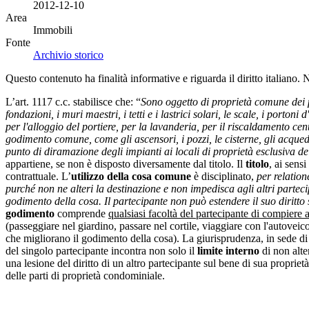
2012-12-10
Area
Immobili
Fonte
Archivio storico
Questo contenuto ha finalità informative e riguarda il diritto italiano.
L’art. 1117 c.c. stabilisce che: “
Sono oggetto di proprietà comune dei prop
fondazioni, i muri maestri, i tetti e i lastrici solari, le scale, i portoni d
per l'alloggio del portiere, per la lavanderia, per il riscaldamento cent
godimento comune, come gli ascensori, i pozzi, le cisterne, gli acquedotti
punto di diramazione degli impianti ai locali di proprietà esclusiva d
appartiene, se non è disposto diversamente dal titolo. Il
titolo
, ai sens
contrattuale. L’
utilizzo della cosa comune
è disciplinato,
per relatio
purché non ne alteri la destinazione e non impedisca agli altri parteci
godimento della cosa. Il partecipante non può estendere il suo diritto 
godimento
comprende
qualsiasi facoltà del partecipante di compiere 
(passeggiare nel giardino, passare nel cortile, viaggiare con l'autove
che migliorano il godimento della cosa). La giurisprudenza, in sede di 
del singolo partecipante incontra non solo il
limite interno
di non alte
una lesione del diritto di un altro partecipante sul bene di sua propriet
delle parti di proprietà condominiale.