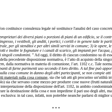
 Non costituisce consulenza legale né sostituisce l'analisi del caso concre
rietari dei diversi piani o porzioni di piani di un edificio, se il contrari
'ingresso, i vestiboli, gli anditi, i portici, i cortili e in genere tutte le p
rale, per gli stenditoi e per altri simili servizi in comune; 3) le opere, 
 e inoltre le fognature e i canali di scarico, gli impianti per l'acqua, pe
ei singoli condomini.
” Ad oggi, il diritto di ciascun condomino su di ess
i della precedente disposizione normativa, è l’atto di acquisto della sin
nem
, dalla normativa in materia di comunione, l’art. 1102 c.c. Tale norm
panti di farne parimenti uso secondo il loro diritto. A tal fine può appor
sulla cosa comune in danno degli altri partecipanti, se non compie atti 
atti materiali sulla cosa comune
, sia che tali atti gli procurino un'utili
icolo) sia che servano come mezzo per produrre cose nuove (frutti natura
interpretazione della disposizione dell'art. 1102, in ambito condominiale
rare la destinazione della cosa e non impedirne il pari uso degli altri, 
à esclusiva: in tal caso, infatti, non potrebbe neanche parlarsi di miglio
* * *