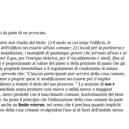
to da parte di un avvocato.
o non risulta dal titolo: 1) il suolo su cui sorge l'edificio, le
arti dell'edificio necessarie all'uso comune; 2) i locali per la portineria e
le installazioni, i manufatti di qualunque genere che servono all'uso e al
r il gas, per l'energia elettrica, per il riscaldamento e simili, fino al
e è proporzionato al valore del piano o della porzione di piano che gli
gola proprietà immobiliare o il regolamento di condominio di natura
a prevede che: “
Ciascun partecipante può servirsi della cosa comune,
tare a proprie spese le modificazioni necessarie per il miglior
idonei a mutare il titolo del suo possesso.
” La nozione di
uso e
tà immediata senza produrre cose nuove o utilità nuove o maggiori
li, merci prodotte con il macchinario comune, trasformazioni del bene
, ha posto il principio che l'utilizzazione della cosa comune da parte
ma anche un
limite esterno
, nel senso che è preclusa quando implichi
r uso della cosa comune svolgendosi l'uso al di fuori dell'ambito stesso