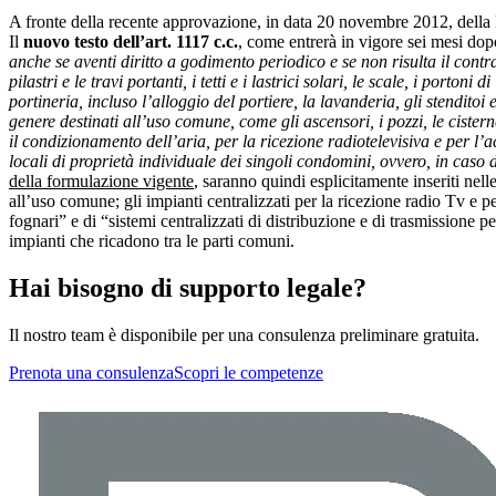
A fronte della recente approvazione, in data 20 novembre 2012, della L
Il
nuovo testo dell’art. 1117 c.c.
, come entrerà in vigore sei mesi do
anche se aventi diritto a godimento periodico e se non risulta il contrar
pilastri e le travi portanti, i tetti e i lastrici solari, le scale, i porton
portineria, incluso l’alloggio del portiere, la lavanderia, gli stenditoi e
genere destinati all’uso comune, come gli ascensori, i pozzi, le cisterne,
il condizionamento dell’aria, per la ricezione radiotelevisiva e per l’
locali di proprietà individuale dei singoli condomini, ovvero, in caso d
della formulazione vigente
, saranno quindi esplicitamente inseriti nelle p
all’uso comune; gli impianti centralizzati per la ricezione radio Tv e pe
fognari” e di “sistemi centralizzati di distribuzione e di trasmissione pe
impianti che ricadono tra le parti comuni.
Hai bisogno di supporto legale?
Il nostro team è disponibile per una consulenza preliminare gratuita.
Prenota una consulenza
Scopri le competenze