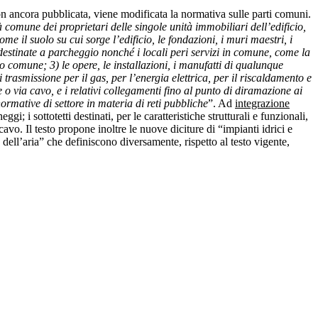
n ancora pubblicata, viene modificata la normativa sulle parti comuni.
 comune dei proprietari delle singole unità immobiliari dell’edificio,
ome il suolo su cui sorge l’edificio, le fondazioni, i muri maestri, i
le aree destinate a parcheggio nonché i locali peri servizi in comune, come la
l’uso comune; 3) le opere, le installazioni, i manufatti di qualunque
di trasmissione per il gas, per l’energia elettrica, per il riscaldamento e
 o via cavo, e i relativi collegamenti fino al punto di diramazione ai
normative di settore in materia di reti pubbliche
”. Ad
integrazione
eggi; i sottotetti destinati, per le caratteristiche strutturali e funzionali,
avo. Il testo propone inoltre le nuove diciture di “impianti idrici e
o dell’aria” che definiscono diversamente, rispetto al testo vigente,