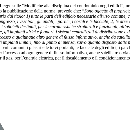
egge sulle “Modifiche alla disciplina del condominio negli edifici”, no
po la pubblicazione della norma, prevede che: “
Sono oggetto di proprietà
io dal titolo: 1) tutte le parti dell’edificio necessarie all’uso comune, c
i di ingresso, i vestiboli, gli anditi, i portici, i cortili e le facciate; 2) 
 i sottotetti destinati, per le caratteristiche strutturali e funzionali, al
 gli impianti idrici e fognari, i sistemi centralizzati di distribuzione e 
accesso a qualunque altro genere di flusso informativo, anche da satellite
i impianti unitari, fino al punto di utenza, salvo quanto disposto dalle 
arti comuni: i pilastri e le travi portanti; le facciate degli edifici; i parch
r l’accesso ad ogni genere di flusso informativo, anche satellitare o via c
r il gas, per l’energia elettrica, per il riscaldamento e il condizionament