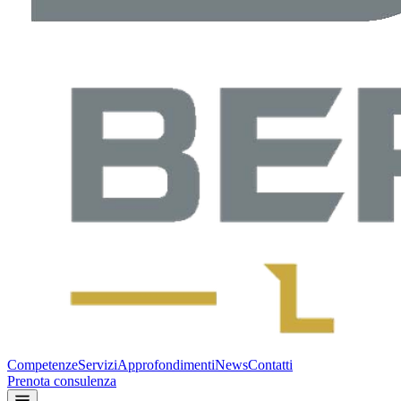
Competenze
Servizi
Approfondimenti
News
Contatti
Prenota consulenza