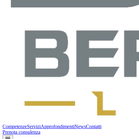
Competenze
Servizi
Approfondimenti
News
Contatti
Prenota consulenza