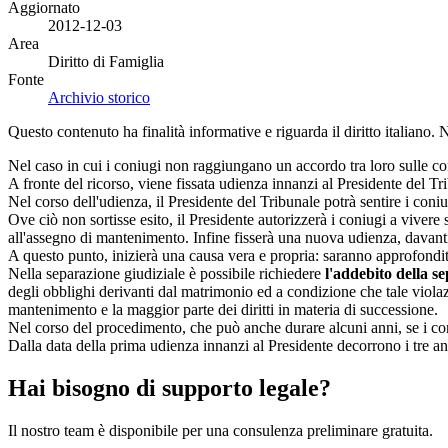
Aggiornato
2012-12-03
Area
Diritto di Famiglia
Fonte
Archivio storico
Questo contenuto ha finalità informative e riguarda il diritto italiano.
Nel caso in cui i coniugi non raggiungano un accordo tra loro sulle c
A fronte del ricorso, viene fissata udienza innanzi al Presidente del Tri
Nel corso dell'udienza, il Presidente del Tribunale potrà sentire i con
Ove ciò non sortisse esito, il Presidente autorizzerà i coniugi a vivere
all'assegno di mantenimento. Infine fisserà una nuova udienza, davanti 
A questo punto, inizierà una causa vera e propria: saranno approfondit
Nella separazione giudiziale è possibile richiedere
l'addebito della s
degli obblighi derivanti dal matrimonio ed a condizione che tale violazi
mantenimento e la maggior parte dei diritti in materia di successione.
Nel corso del procedimento, che può anche durare alcuni anni, se i con
Dalla data della prima udienza innanzi al Presidente decorrono i tre ann
Hai bisogno di supporto legale?
Il nostro team è disponibile per una consulenza preliminare gratuita.