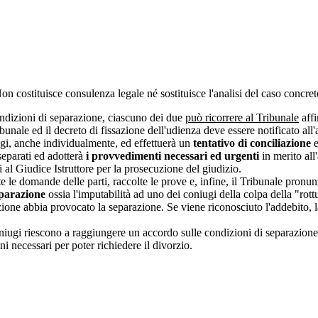
 Non costituisce consulenza legale né sostituisce l'analisi del caso concre
ondizioni di separazione, ciascuno dei due
può ricorrere al Tribunale
affi
bunale ed il decreto di fissazione dell'udienza deve essere notificato all'
iugi, anche individualmente, ed effettuerà un
tentativo di conciliazione
e
 separati ed adotterà
i provvedimenti necessari ed urgenti
in merito all
al Giudice Istruttore per la prosecuzione del giudizio.
e le domande delle parti, raccolte le prove e, infine, il Tribunale pronu
eparazione
ossia l'imputabilità ad uno dei coniugi della colpa della "rott
one abbia provocato la separazione. Se viene riconosciuto l'addebito, la 
iugi riescono a raggiungere un accordo sulle condizioni di separazione, 
i necessari per poter richiedere il divorzio.