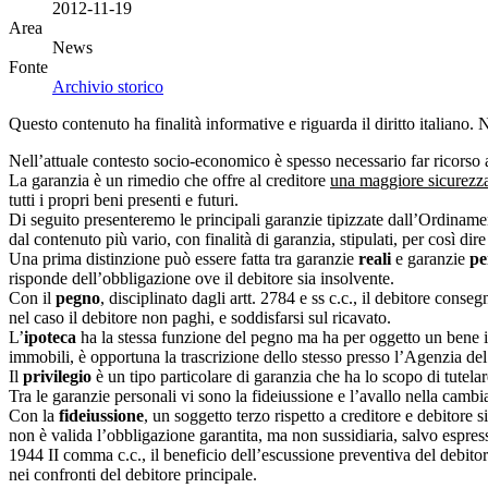
2012-11-19
Area
News
Fonte
Archivio storico
Questo contenuto ha finalità informative e riguarda il diritto italiano.
Nell’attuale contesto socio-economico è spesso necessario far ricorso
La garanzia è un rimedio che offre al creditore
una maggiore sicurezza
tutti i propri beni presenti e futuri.
Di seguito presenteremo le principali garanzie tipizzate dall’Ordiname
dal contenuto più vario, con finalità di garanzia, stipulati, per così dire
Una prima distinzione può essere fatta tra garanzie
reali
e garanzie
pe
risponde dell’obbligazione ove il debitore sia insolvente.
Con il
pegno
, disciplinato dagli artt. 2784 e ss c.c., il debitore cons
nel caso il debitore non paghi, e soddisfarsi sul ricavato.
L’
ipoteca
ha la stessa funzione del pegno ma ha per oggetto un bene imm
immobili, è opportuna la trascrizione dello stesso presso l’Agenzia del 
Il
privilegio
è un tipo particolare di garanzia che ha lo scopo di tutelar
Tra le garanzie personali vi sono la fideiussione e l’avallo nella cambia
Con la
fideiussione
, un soggetto terzo rispetto a creditore e debitore 
non è valida l’obbligazione garantita, ma non sussidiaria, salvo espress
1944 II comma c.c., il beneficio dell’escussione preventiva del debitor
nei confronti del debitore principale.