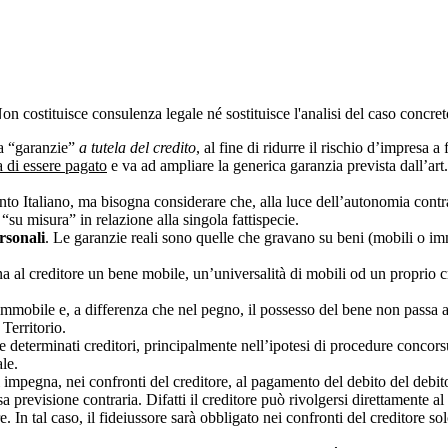
 Non costituisce consulenza legale né sostituisce l'analisi del caso concre
 a “garanzie”
a tutela del credito
, al fine di ridurre il rischio d’impresa a
 di essere pagato
e va ad ampliare la generica garanzia prevista dall’art
nto Italiano, ma bisogna considerare che, alla luce dell’autonomia contr
 “su misura” in relazione alla singola fattispecie.
rsonali
. Le garanzie reali sono quelle che gravano su beni (mobili o im
egna al creditore un bene mobile, un’universalità di mobili od un proprio c
obile e, a differenza che nel pegno, il possesso del bene non passa al cr
Territorio.
e determinati creditori, principalmente nell’ipotesi di procedure concorsu
le.
si impegna, nei confronti del creditore, al pagamento del debito del debi
a previsione contraria. Difatti il creditore può rivolgersi direttamente a
e. In tal caso, il fideiussore sarà obbligato nei confronti del creditore 