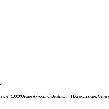
vati.
sato € 75.000)
Ordine Avvocati di Bergamo n. 14
Assicurazione:
Genera