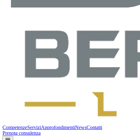
Competenze
Servizi
Approfondimenti
News
Contatti
Prenota consulenza