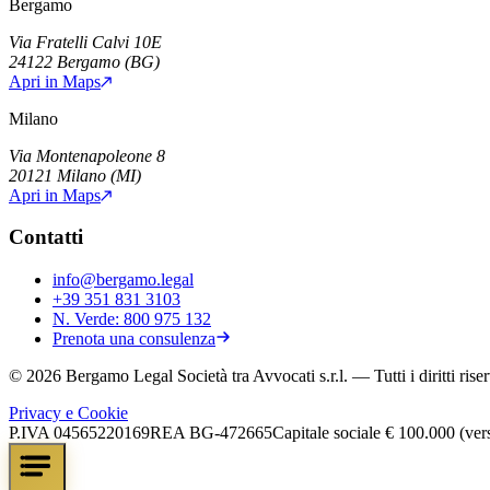
Bergamo
Via Fratelli Calvi 10E
24122
Bergamo
(
BG
)
Apri in Maps
Milano
Via Montenapoleone 8
20121
Milano
(
MI
)
Apri in Maps
Contatti
info@bergamo.legal
+39 351 831 3103
N. Verde:
800 975 132
Prenota una consulenza
©
2026
Bergamo Legal Società tra Avvocati s.r.l.
— Tutti i diritti riser
Privacy e Cookie
P.IVA
04565220169
REA
BG-472665
Capitale sociale
€ 100.000 (ver