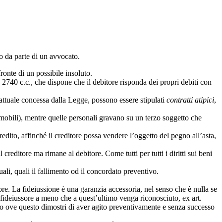
to da parte di un avvocato.
 fronte di un possibile insoluto.
. 2740 c.c., che dispone che il debitore risponda dei propri debiti con
attuale concessa dalla Legge, possono essere stipulati
contratti atipici
,
mobili), mentre quelle personali gravano su un terzo soggetto che
redito, affinché il creditore possa vendere l’oggetto del pegno all’asta,
editore ma rimane al debitore. Come tutti per tutti i diritti sui beni
ali, quali il fallimento od il concordato preventivo.
tore. La fideiussione è una garanzia accessoria, nel senso che è nulla se
l fideiussore a meno che a quest’ultimo venga riconosciuto, ex art.
solo ove questo dimostri di aver agito preventivamente e senza successo