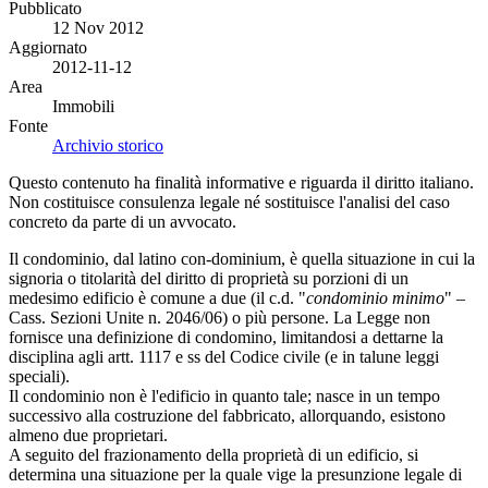
Pubblicato
12 Nov 2012
Aggiornato
2012-11-12
Area
Immobili
Fonte
Archivio storico
Questo contenuto ha finalità informative e riguarda il diritto italiano.
Non costituisce consulenza legale né sostituisce l'analisi del caso
concreto da parte di un avvocato.
Il condominio, dal latino con-dominium, è quella situazione in cui la
signoria o titolarità del diritto di proprietà su porzioni di un
medesimo edificio è comune a due (il c.d. "
condominio minimo
" –
Cass. Sezioni Unite n. 2046/06) o più persone. La Legge non
fornisce una definizione di condomino, limitandosi a dettarne la
disciplina agli artt. 1117 e ss del Codice civile (e in talune leggi
speciali).
Il condominio non è l'edificio in quanto tale; nasce in un tempo
successivo alla costruzione del fabbricato, allorquando, esistono
almeno due proprietari.
A seguito del frazionamento della proprietà di un edificio, si
determina una situazione per la quale vige la presunzione legale di