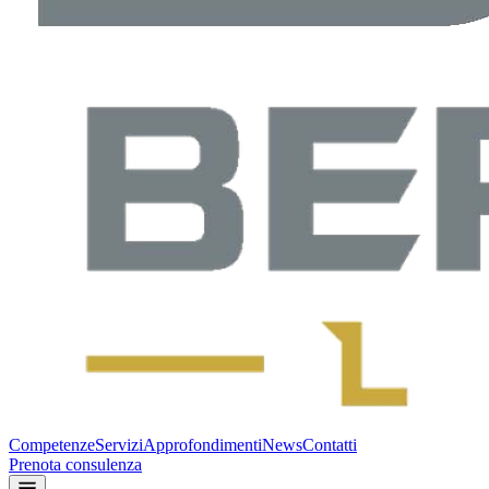
Competenze
Servizi
Approfondimenti
News
Contatti
Prenota consulenza