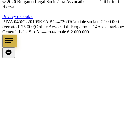
©
2026
Bergamo Legal Società tra Avvocati s.r.l.
— Tutti i diritti
riservati.
Privacy e Cookie
P.IVA
04565220169
REA
BG-472665
Capitale sociale
€ 100.000
(versato € 75.000)
Ordine Avvocati di Bergamo n. 14
Assicurazione:
Generali Italia S.p.A. — massimale € 2.000.000