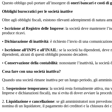
Questo obbligo può portare all’insorgere di
oneri bancari e costi di 
Obblighi burocratici per le società inattive
Oltre agli obblighi fiscali, esistono rilevanti adempimenti di natura am
•
Iscrizione al Registro delle Imprese
: la società deve mantenere l’is
produce ricavi.
•
Dichiarazione di inattività
: è richiesto l’invio di una comunicazion
•
Iscrizione all’INPS e all’INAIL
: se la società ha dipendenti, deve 
dipendenti, alcuni di questi obblighi possono decadere.
•
Conservazione della contabilità
: nonostante l’inattività, la società
Cosa fare con una società inattiva?
Quando una società rimane inattiva per un lungo periodo, gli amminist
1.
Sospensione temporanea
: la società resta formalmente attiva, ma v
Imprese e dichiarazioni fiscali), ma si evita di dover avviare la proced
2.
Liquidazione e cancellazione
: se gli amministratori non prevedono
nomina di un liquidatore, il pagamento dei creditori e la chiusura dei 