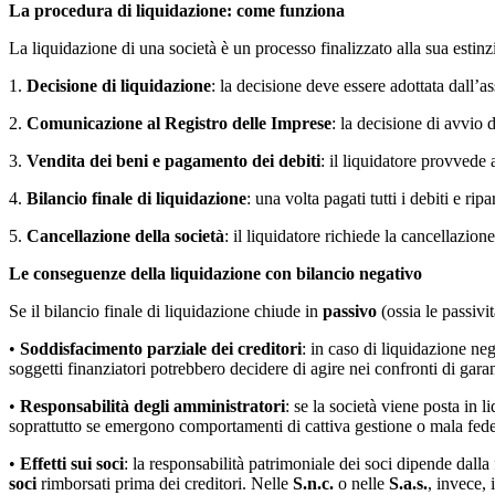
La procedura di liquidazione: come funziona
La liquidazione di una società è un processo finalizzato alla sua estinz
1.
Decisione di liquidazione
: la decisione deve essere adottata dall
2.
Comunicazione al Registro delle Imprese
: la decisione di avvio 
3.
Vendita dei beni e pagamento dei debiti
: il liquidatore provvede a
4.
Bilancio finale di liquidazione
: una volta pagati tutti i debiti e ripar
5.
Cancellazione della società
: il liquidatore richiede la cancellazion
Le conseguenze della liquidazione con bilancio negativo
Se il bilancio finale di liquidazione chiude in
passivo
(ossia le passivi
•
Soddisfacimento parziale dei creditori
: in caso di liquidazione ne
soggetti finanziatori potrebbero decidere di agire nei confronti di garan
•
Responsabilità degli amministratori
: se la società viene posta in 
soprattutto se emergono comportamenti di cattiva gestione o mala fede.
•
Effetti sui soci
: la responsabilità patrimoniale dei soci dipende dalla
soci
rimborsati prima dei creditori. Nelle
S.n.c.
o nelle
S.a.s.
, invece,