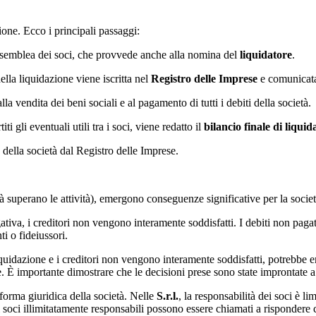
ione. Ecco i principali passaggi:
’assemblea dei soci, che provvede anche alla nomina del
liquidatore
.
della liquidazione viene iscritta nel
Registro delle Imprese
e comunicata 
lla vendita dei beni sociali e al pagamento di tutti i debiti della società.
titi gli eventuali utili tra i soci, viene redatto il
bilancio finale di liquid
e della società dal Registro delle Imprese.
tà superano le attività), emergono conseguenze significative per la società 
gativa, i creditori non vengono interamente soddisfatti. I debiti non paga
ti o fideiussori.
liquidazione e i creditori non vengono interamente soddisfatti, potrebbe 
 È importante dimostrare che le decisioni prese sono state improntate a 
 forma giuridica della società. Nelle
S.r.l.
, la responsabilità dei soci è l
 i soci illimitatamente responsabili possono essere chiamati a rispondere