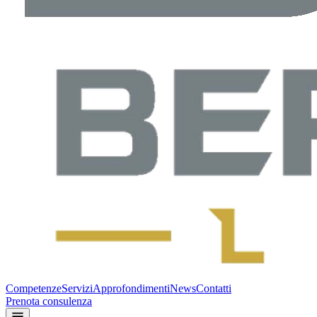
Competenze
Servizi
Approfondimenti
News
Contatti
Prenota consulenza