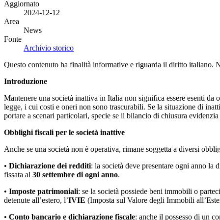
Aggiornato
2024-12-12
Area
News
Fonte
Archivio storico
Questo contenuto ha finalità informative e riguarda il diritto italiano.
Introduzione
Mantenere una società inattiva in Italia non significa essere esenti da o
legge, i cui costi e oneri non sono trascurabili. Se la situazione di ina
portare a scenari particolari, specie se il bilancio di chiusura evidenzia
Obblighi fiscali per le società inattive
Anche se una società non è operativa, rimane soggetta a diversi obblighi
•
Dichiarazione dei redditi
: la società deve presentare ogni anno l
fissata al
30 settembre di ogni anno
.
•
Imposte patrimoniali
: se la società possiede beni immobili o parteci
detenute all’estero, l’
IVIE
(Imposta sul Valore degli Immobili all’Este
•
Conto bancario e dichiarazione fiscale
: anche il possesso di un c