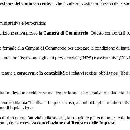
gestione del conto corrente
, il che incide sui costi complessivi della soc
ministrativa e burocratica:
crizione attiva presso la
Camera di Commercio
. Questo comporta il 
e formale alla Camera di Commercio per attestare la condizione di inatti
mantenere l’iscrizione agli enti previdenziali (INPS) e assicurativi (INAI
 è tenuta a
conservare la contabilità
e i relativi registri obbligatori (libri
ratori devono decidere se mantenere la società operativa o chiuderla. Le
iene dichiarata “inattiva”. In questo caso, alcuni obblighi amministrativi 
ura di liquidazione.
 di riprendere l’attività della società, la soluzione più economica e defi
conti, con successiva
cancellazione dal Registro delle Imprese
.