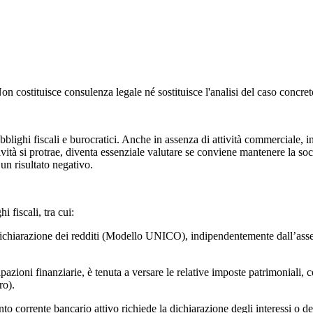
 Non costituisce consulenza legale né sostituisce l'analisi del caso concre
bblighi fiscali e burocratici. Anche in assenza di attività commerciale, i
ttività si protrae, diventa essenziale valutare se conviene mantenere la s
 un risultato negativo.
 fiscali, tra cui:
a dichiarazione dei redditi (Modello UNICO), indipendentemente dall’as
pazioni finanziarie, è tenuta a versare le relative imposte patrimoniali, 
ro).
onto corrente bancario attivo richiede la dichiarazione degli interessi o