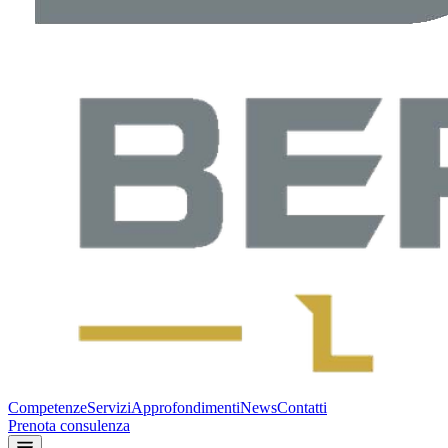
Competenze
Servizi
Approfondimenti
News
Contatti
Prenota consulenza