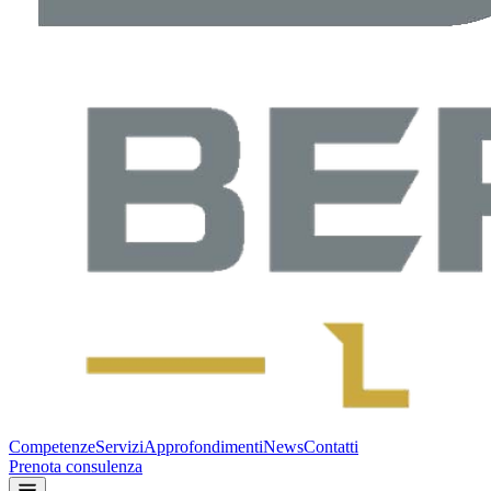
Competenze
Servizi
Approfondimenti
News
Contatti
Prenota consulenza