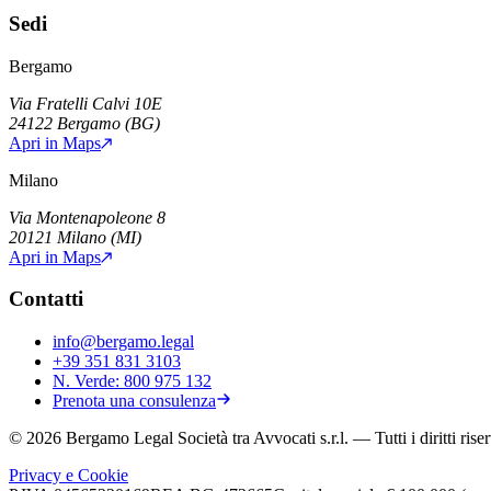
Sedi
Bergamo
Via Fratelli Calvi 10E
24122
Bergamo
(
BG
)
Apri in Maps
Milano
Via Montenapoleone 8
20121
Milano
(
MI
)
Apri in Maps
Contatti
info@bergamo.legal
+39 351 831 3103
N. Verde:
800 975 132
Prenota una consulenza
©
2026
Bergamo Legal Società tra Avvocati s.r.l.
— Tutti i diritti riser
Privacy e Cookie