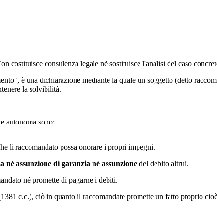
 Non costituisce consulenza legale né sostituisce l'analisi del caso concre
ento", è una dichiarazione mediante la quale un soggetto (detto raccoma
tenere la solvibilità.
ione autonoma sono:
o che li raccomandato possa onorare i propri impegni.
ra né assunzione di garanzia né assunzione
del debito altrui.
mandato né promette di pagarne i debiti.
(1381 c.c.), ciò in quanto il raccomandate promette un fatto proprio cioè 