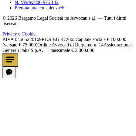
N. Verde:
800 975 132
Prenota una consulenza
©
2026
Bergamo Legal Società tra Avvocati s.r.l.
— Tutti i diritti
riservati.
Privacy e Cookie
P.IVA
04565220169
REA
BG-472665
Capitale sociale
€ 100.000
(versato € 75.000)
Ordine Avvocati di Bergamo n. 14
Assicurazione:
Generali Italia S.p.A. — massimale € 2.000.000