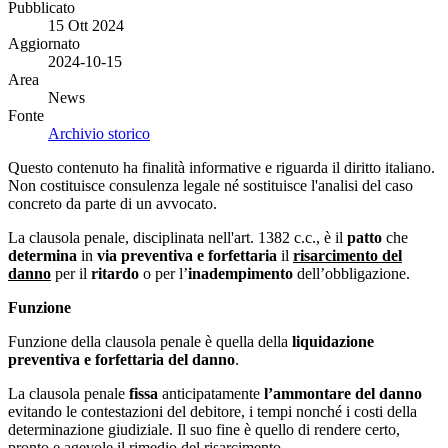
Pubblicato
15 Ott 2024
Aggiornato
2024-10-15
Area
News
Fonte
Archivio storico
Questo contenuto ha finalità informative e riguarda il diritto italiano.
Non costituisce consulenza legale né sostituisce l'analisi del caso
concreto da parte di un avvocato.
La clausola penale, disciplinata nell'art. 1382 c.c., è il
patto
che
determina
in
via preventiva e forfettaria
il
risarcimento del
danno
per il
ritardo
o per l’
inadempimento
dell’obbligazione.
Funzione
Funzione della clausola penale è quella della
liquidazione
preventiva e forfettaria del danno
.
La clausola penale
fissa
anticipatamente
l’ammontare del danno
evitando le contestazioni del debitore, i tempi nonché i costi della
determinazione giudiziale. Il suo fine è quello di rendere certo,
pronto e agevole il rimedio del risarcimento.