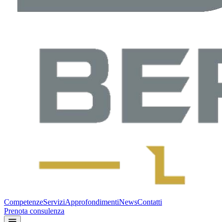
Competenze
Servizi
Approfondimenti
News
Contatti
Prenota consulenza