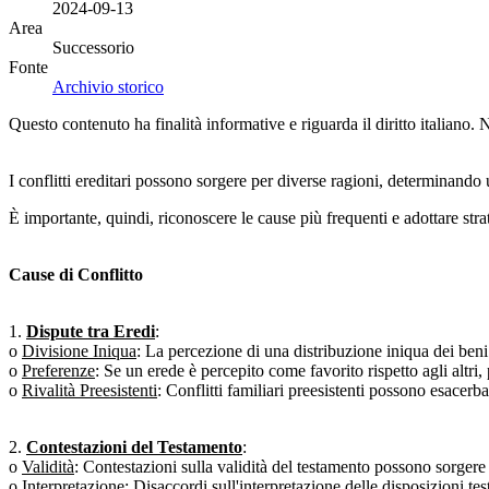
2024-09-13
Area
Successorio
Fonte
Archivio storico
Questo contenuto ha finalità informative e riguarda il diritto italiano.
I conflitti ereditari possono sorgere per diverse ragioni, determinando u
È importante, quindi, riconoscere le cause più frequenti e adottare stra
Cause di Conflitto
1.
Dispute tra Eredi
:
o
Divisione Iniqua
: La percezione di una distribuzione iniqua dei beni p
o
Preferenze
: Se un erede è percepito come favorito rispetto agli altri
o
Rivalità Preesistenti
: Conflitti familiari preesistenti possono esacerba
2.
Contestazioni del Testamento
:
o
Validità
: Contestazioni sulla validità del testamento possono sorgere
o
Interpretazione
: Disaccordi sull'interpretazione delle disposizioni te