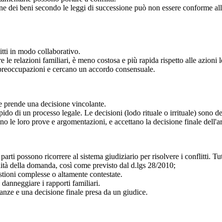
one dei beni secondo le leggi di successione può non essere conforme alle
itti in modo collaborativo.
le relazioni familiari, è meno costosa e più rapida rispetto alle azioni l
o preoccupazioni e cercano un accordo consensuale.
i e prende una decisione vincolante.
do di un processo legale. Le decisioni (lodo rituale o irrituale) sono de
tano le loro prove e argomentazioni, e accettano la decisione finale dell'ar
parti possono ricorrere al sistema giudiziario per risolvere i conflitti. T
ità della domanda, così come previsto dal d.lgs 28/2010;
stioni complesse o altamente contestate.
danneggiare i rapporti familiari.
ianze e una decisione finale presa da un giudice.