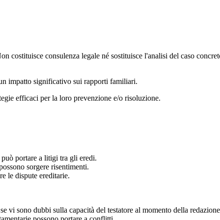
 Non costituisce consulenza legale né sostituisce l'analisi del caso concre
n impatto significativo sui rapporti familiari.
tegie efficaci per la loro prevenzione e/o risoluzione.
uò portare a litigi tra gli eredi.
, possono sorgere risentimenti.
re le dispute ereditarie.
 se vi sono dubbi sulla capacità del testatore al momento della redazione
stamentarie possono portare a conflitti.