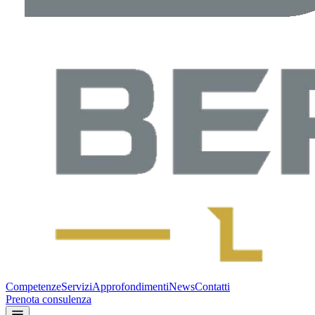
Competenze
Servizi
Approfondimenti
News
Contatti
Prenota consulenza