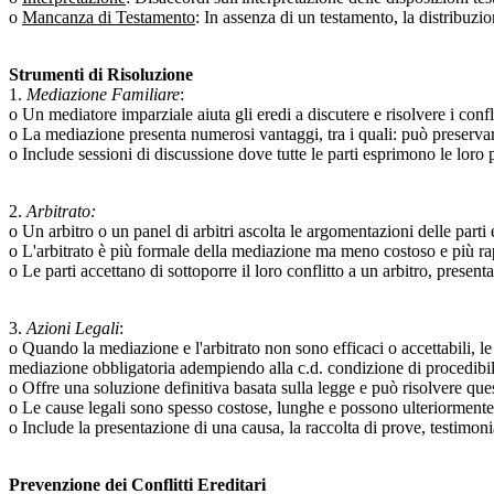
o
Mancanza di Testamento
: In assenza di un testamento, la distribuzi
Strumenti di Risoluzione
1.
Mediazione Familiare
:
o Un mediatore imparziale aiuta gli eredi a discutere e risolvere i confl
o La mediazione presenta numerosi vantaggi, tra i quali: può preservare 
o Include sessioni di discussione dove tutte le parti esprimono le lor
2.
Arbitrato:
o Un arbitro o un panel di arbitri ascolta le argomentazioni delle part
o L'arbitrato è più formale della mediazione ma meno costoso e più rapi
o Le parti accettano di sottoporre il loro conflitto a un arbitro, presen
3.
Azioni Legali
:
o Quando la mediazione e l'arbitrato non sono efficaci o accettabili, le 
mediazione obbligatoria adempiendo alla c.d. condizione di procedibil
o Offre una soluzione definitiva basata sulla legge e può risolvere que
o Le cause legali sono spesso costose, lunghe e possono ulteriormente 
o Include la presentazione di una causa, la raccolta di prove, testimon
Prevenzione dei Conflitti Ereditari