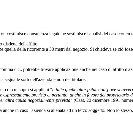
 Non costituisce consulenza legale né sostituisce l'analisi del caso concre
 disdetta dell'affitto.
ome quella della ricorrente a 30 metri dal negozio. Si chiedeva se ciò fos
I comma c.c., potrebbe trovare applicazione anche nel caso di affitto d'az
a segua le sorti dell'azienda e non del titolare.
eto di cui sopra si applichi "
a tutte quelle altre [situazioni] ove si avver
e espressamente previsto e, pertanto, anche in favore del proprietario di 
o per altra causa negozialmente prevista
" (Cass. 20 dicembre 1991 nume
anche in caso l'azienda si alienata ad un terzo soggetto. Non lo stesso, 