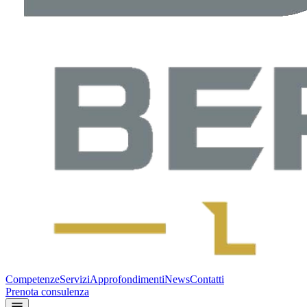
Competenze
Servizi
Approfondimenti
News
Contatti
Prenota consulenza