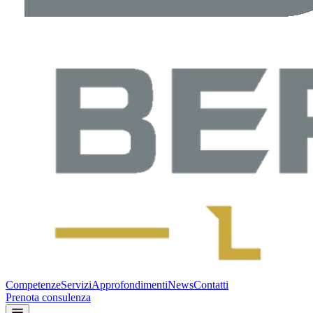
Competenze
Servizi
Approfondimenti
News
Contatti
Prenota consulenza