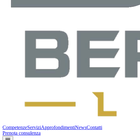
Competenze
Servizi
Approfondimenti
News
Contatti
Prenota consulenza