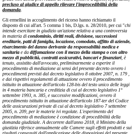
precluso al giudice di appello rilevare l'improcedibilità della
domanda
.
Gli ermellini in accoglimento del ricorso hanno richiamato il
disposto di cui all'art. 5 comma 1 bis, D.lgs. n. 28/2010, per cui "
chi
intende esercitare in giudizio un'azione relativa a una controversia
in materia di
condominio, diritti reali, divisione, successioni
ereditarie, patti di famiglia, locazione, comodato, affitto di aziende,
risarcimento del danno derivante da responsabilità medica e
sanitaria
e da
diffamazione con il mezzo della stampa o con altro
mezzo di pubblicità, contratti assicurativi, bancari e finanziari
, è
tenuto, assistito dall'avvocato, preliminarmente a esperire il
procedimento di mediazione ai sensi del presente decreto ovvero i
procedimenti previsti dal decreto legislativo 8 ottobre 2007, n. 179 ,
e dai rispettivi regolamenti di attuazione ovvero il procedimento
istituito in attuazione dell'articolo 128-bis del testo unico delle leggi
in 4 materia bancaria e creditizia di cui al decreto legislativo 1°
settembre 1993, n. 385, e successive modificazioni, ovvero il
procedimento istituito in attuazione dell'articolo 187-ter del Codice
delle assicurazioni private di cui al decreto legislativo 7 settembre
2005, n. 209, per le materie ivi regolate. L'esperimento del
procedimento di mediazione è condizione di procedibilità della
domanda giudiziale. A decorrere dall'anno 2018, il Ministro della
giustizia riferisce annualmente alle Camere sugli effetti prodotti e sui
risultati conseguiti dall'applicazione delle disposizioni del presente