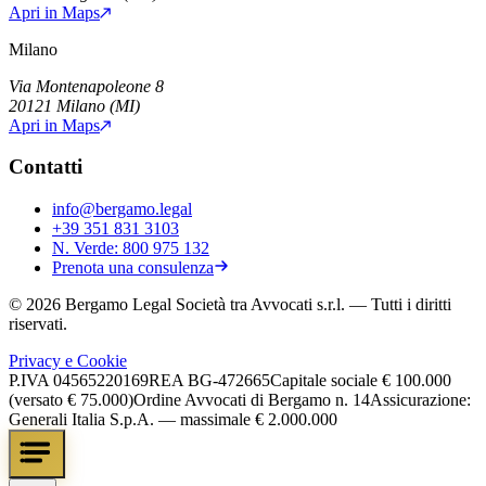
Apri in Maps
Milano
Via Montenapoleone 8
20121
Milano
(
MI
)
Apri in Maps
Contatti
info@bergamo.legal
+39 351 831 3103
N. Verde:
800 975 132
Prenota una consulenza
©
2026
Bergamo Legal Società tra Avvocati s.r.l.
— Tutti i diritti
riservati.
Privacy e Cookie
P.IVA
04565220169
REA
BG-472665
Capitale sociale
€ 100.000
(versato € 75.000)
Ordine Avvocati di Bergamo n. 14
Assicurazione:
Generali Italia S.p.A. — massimale € 2.000.000