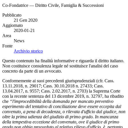
Co-Fondatrice — Diritto Civile, Famiglia & Successioni
Pubblicato
21 Gen 2020
Aggiornato
2020-01-21
Area
News
Fonte
Archivio storico
Questo contenuto ha finalità informative e riguarda il diritto italiano.
Non costituisce consulenza legale né sostituisce l'analisi del caso
concreto da parte di un avvocato.
Conformemente ai suoi precedenti giurisprudenziali (cfr. Cass.
13.11.2018, n. 29017; Cass. 30.10.2018 n. 27433; Cass.
13.04.2017, n. 9557; Cass. 2.02.2017, n. 2703) la Suprema Corte
con la recente sentenza del 13 dicembre 2019, n. 32797, ha ribadito
che
“l'improcedibilità della domanda per mancato preventivo
esperimento del tentativo di conciliazione deve essere eccepita dal
convenuto, a pena di decadenza, o rilevata d'ufficio dal giudice, non
oltre la prima udienza del giudizio di primo grado. In mancanza
della tempestiva eccezione del convenuto, ove il giudice di primo
grado non abbia provveduto al relativo rilievo d'ufficio, è, pertanto,