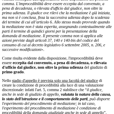
comma. L'improcedibilità deve essere eccepita dal convenuto, a
pena di decadenza, o rilevata d'ufficio dal giudice, non oltre la
prima udienza. Il giudice ove rilevi che la mediazione è già iniziata,
ma non si è conclusa, fissa la successiva udienza dopo la scadenza
del termine di cui all’articolo 6. Allo stesso modo provvede quando
la mediazione non è stata esperita, assegnando contestualmente alle
parti il termine di quindici giorni per la presentazione della
domanda di mediazione. Il presente comma non si applica alle
azioni previste dagli articoli 37, 140 e 140-bis del codice del
consumo di cui al decreto legislativo 6 settembre 2005, n. 206, e
successive modificazioni
».
Come risulta evidente dalla disposizione, l'improcedibilità deve
essere
eccepita dal convenuto, a pena di decadenza, o rilevata
d'ufficio dal giudice, non oltre la prima udienza
del giudizio di
primo grado
.
Nello
stadio d'appello è prevista solo una facoltà del giudice
di
creare la condizione di procedibilità alla luce di una valutazione
discrezionale: infatti l'art. 5, comma 2 stabilisce che “
il giudice,
anche in sede di giudizio di appello,
valutata la natura della causa,
lo stato dell'istruzione e il comportamento delle parti
, può disporre
l'esperimento del procedimento di mediazione; in tal caso,
l'esperimento del procedimento di mediazione è condizione di
procedibilità della domanda giudiziale anche in sede di appello
”.