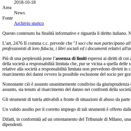
2018-10-18
Area
News
Fonte
Archivio storico
Questo contenuto ha finalità informative e riguarda il diritto italiano.
L'art. 2476 II comma c.c. prevede che "
I soci che non partecipano all
professionisti di loro fiducia, i libri sociali ed i documenti relativi all
Più di una perplessità pone l’
assenza di limiti
espressi ai diritti di cu
della società a responsabilità limitata che, pur se vicina a quella delle 
relative alla società a responsabilità limitata non prevedono divieti in 
risarcimento dei danni ovvero la possibile esclusione del socio per gr
Nonostante ciò è assunto unanimemente condiviso da giurisprudenza e 
assunto, sia tenuto al risarcimento del danno nei confronti della soci
Gli strumenti di tutela attivabili a fronte di situazioni di abuso da par
Un valido ausilio per il corretto impiego di tali strumenti è offerto da
Difatti, in conformità ad un orientamento del Tribunale di Milano, una p
dipendenti.