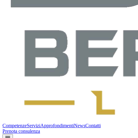
Competenze
Servizi
Approfondimenti
News
Contatti
Prenota consulenza