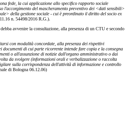
 buona fede, la cui applicazione allo specifico rapporto sociale
erso l'accorgimento del mascheramento preventivo dei <dati sensibili>
ale> della gestione sociale - cui è preordinato il diritto del socio ex
.11.16 n. 54498/2016 R.G.).
li debba avvenire la consultazione, alla presenza di un CTU e secondo
arsi con modalità concordate, alla presenza dei rispettivi
i documenti di cui parte ricorrente intende fare copia e la consegna
umenti o all'assunzione di notizie dall'organo amministrativo o dai
olta da svolgere (informazioni orali e verbalizzazione o raccolta
lare sulla corrispondenza dell'attività di informazione e controllo
unale di Bologna 06.12.06)