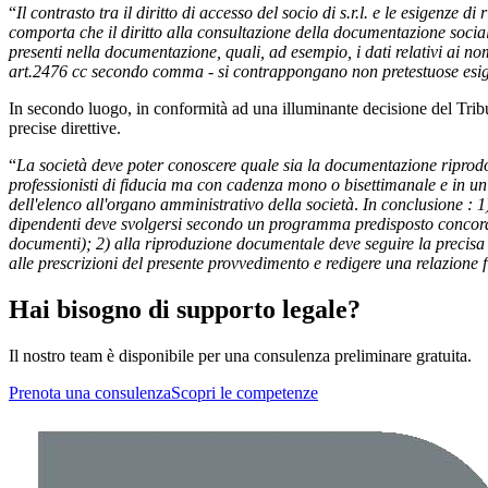
“
Il contrasto tra il diritto di accesso del socio di s.r.l. e le esigenze 
comporta che il diritto alla consultazione della documentazione socia
presenti nella documentazione, quali, ad esempio, i dati relativi ai nomi
art.2476 cc secondo comma - si contrappongano non pretestuose esigen
In secondo luogo, in conformità ad una illuminante decisione del Trib
precise direttive.
“
La società deve poter conoscere quale sia la documentazione riprodot
professionisti di fiducia ma con cadenza mono o bisettimanale e in un
dell'elenco all'organo amministrativo della società
.
In conclusione : 1
dipendenti deve svolgersi secondo un programma predisposto concordemen
documenti); 2) alla riproduzione documentale deve seguire la precisa 
alle prescrizioni del presente provvedimento e redigere una relazione 
Hai bisogno di supporto legale?
Il nostro team è disponibile per una consulenza preliminare gratuita.
Prenota una consulenza
Scopri le competenze