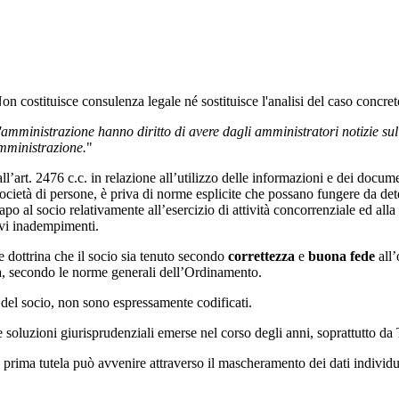
 Non costituisce consulenza legale né sostituisce l'analisi del caso concre
'amministrazione hanno diritto di avere dagli amministratori notizie sull
'amministrazione.
"
i all’art. 2476 c.c. in relazione all’utilizzo delle informazioni e dei docum
società di persone, è priva di norme esplicite che possano fungere da deter
capo al socio relativamente all’esercizio di attività concorrenziale ed al
avi inadempimenti.
dottrina che il socio sia tenuto secondo
correttezza
e
buona fede
all’
età, secondo le norme generali dell’Ordinamento.
te del socio, non sono espressamente codificati.
lle soluzioni giurisprudenziali emerse nel corso degli anni, soprattutto d
rima tutela può avvenire attraverso il mascheramento dei dati individuanti