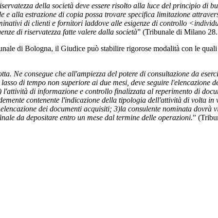
di riservatezza della società deve essere risolto alla luce del principio di
le e alla estrazione di copia possa trovare specifica limitazione attrav
nativi di clienti e fornitori laddove alle esigenze di controllo <individu
ze di riservatezza fatte valere dalla società
” (Tribunale di Milano 28
unale di Bologna, il Giudice può stabilire rigorose modalità con le qua
ta. Ne consegue che all'ampiezza del potere di consultazione da esercit
 lasso di tempo non superiore ai due mesi, deve seguire l'elencazione de
) l'attività di informazione e controllo finalizzata al reperimento di doc
te contenente l'indicazione della tipologia dell'attività di volta in v
elencazione dei documenti acquisiti; 3)la consulente nominata dovrà vigi
finale da depositare entro un mese dal termine delle operazioni.
” (Trib