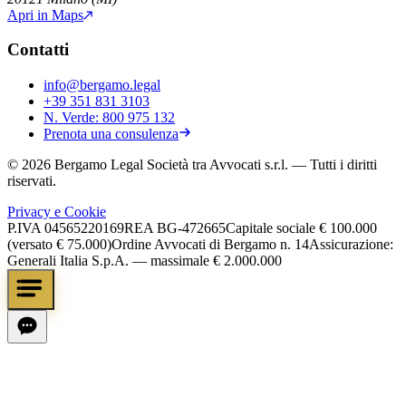
Apri in Maps
Contatti
info@bergamo.legal
+39 351 831 3103
N. Verde:
800 975 132
Prenota una consulenza
©
2026
Bergamo Legal Società tra Avvocati s.r.l.
— Tutti i diritti
riservati.
Privacy e Cookie
P.IVA
04565220169
REA
BG-472665
Capitale sociale
€ 100.000
(versato € 75.000)
Ordine Avvocati di Bergamo n. 14
Assicurazione:
Generali Italia S.p.A. — massimale € 2.000.000