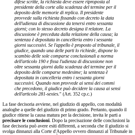
difese scritte, la richiesta deve essere riproposta al
presidente della corte alla scadenza del termine per il
deposito delle memorie di replica. Il presidente
provvede sulla richiesta fissando con decreto la data
dell'udienza di discussione da tenersi entro sessanta
giorni; con lo stesso decreto designa il relatore. La
discussione è preceduta dalla relazione della causa; la
sentenza è depositata in cancelleria entro i sessanta
giorni successivi. Se l'appello è proposto al tribunale, il
giudice, quando una delle parti lo richiede, dispone lo
scambio delle sole comparse conclusionali a norma
dell'articolo 190 e fissa l'udienza di discussione non
oltre sessanta giorni dalla scadenza del termine per il
deposito delle comparse medesime; la sentenza è
depositata in cancelleria entro i sessanta giorni
successivi. Quando non provvede ai sensi dei commi
che precedono, il giudice può decidere la causa ai sensi
dell'articolo 281-sexies.
" (Art. 352 cp.c.)
La fase decisoria avviene, nel giudizio di appello, con modalità
analoghe a quelle del giudizio di primo grado. Pertanto, quando il
giudice ritiene la causa matura per la decisione, invita le parti a
precisare le conclusioni
. Dopo la precisazione delle conclusioni la
fase decisoria può avere esiti differenti, a seconda che il giudizio si
svolga dinnanzi alla Corte d'Appello ovvero dinnanzi al Tribunale in