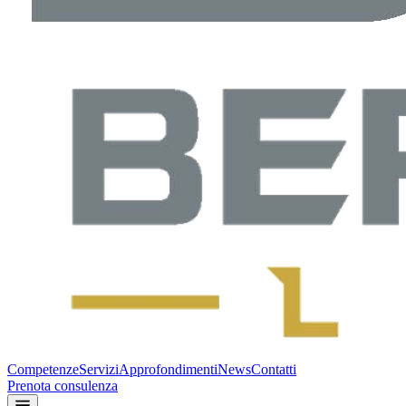
Competenze
Servizi
Approfondimenti
News
Contatti
Prenota consulenza