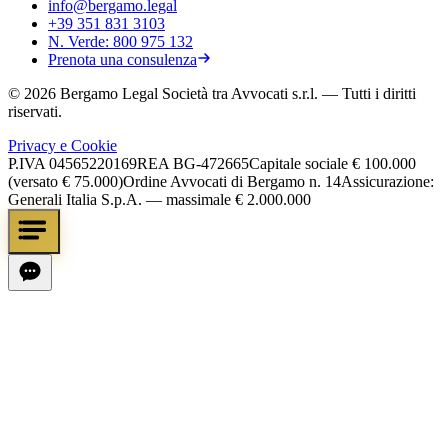
info@bergamo.legal
+39 351 831 3103
N. Verde:
800 975 132
Prenota una consulenza
©
2026
Bergamo Legal Società tra Avvocati s.r.l.
— Tutti i diritti
riservati.
Privacy e Cookie
P.IVA
04565220169
REA
BG-472665
Capitale sociale
€ 100.000
(versato € 75.000)
Ordine Avvocati di Bergamo n. 14
Assicurazione:
Generali Italia S.p.A. — massimale € 2.000.000