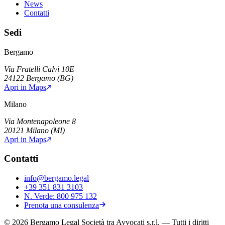
News
Contatti
Sedi
Bergamo
Via Fratelli Calvi 10E
24122
Bergamo
(
BG
)
Apri in Maps
Milano
Via Montenapoleone 8
20121
Milano
(
MI
)
Apri in Maps
Contatti
info@bergamo.legal
+39 351 831 3103
N. Verde:
800 975 132
Prenota una consulenza
©
2026
Bergamo Legal Società tra Avvocati s.r.l.
— Tutti i diritti