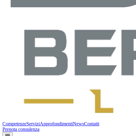
Competenze
Servizi
Approfondimenti
News
Contatti
Prenota consulenza