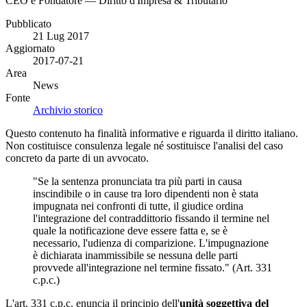
CEO e Fondatore — Diritto d'Impresa & Tributario
Pubblicato
21 Lug 2017
Aggiornato
2017-07-21
Area
News
Fonte
Archivio storico
Questo contenuto ha finalità informative e riguarda il diritto italiano.
Non costituisce consulenza legale né sostituisce l'analisi del caso
concreto da parte di un avvocato.
"Se la sentenza pronunciata tra più parti in causa
inscindibile o in cause tra loro dipendenti non è stata
impugnata nei confronti di tutte, il giudice ordina
l'integrazione del contraddittorio fissando il termine nel
quale la notificazione deve essere fatta e, se è
necessario, l'udienza di comparizione. L'impugnazione
è dichiarata inammissibile se nessuna delle parti
provvede all'integrazione nel termine fissato." (Art. 331
c.p.c.)
L'art. 331 c.p.c. enuncia il principio dell'
unità soggettiva del