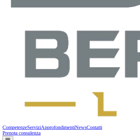
Competenze
Servizi
Approfondimenti
News
Contatti
Prenota consulenza