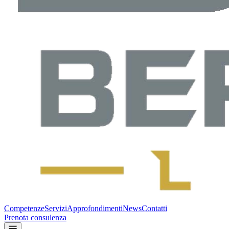
Competenze
Servizi
Approfondimenti
News
Contatti
Prenota consulenza